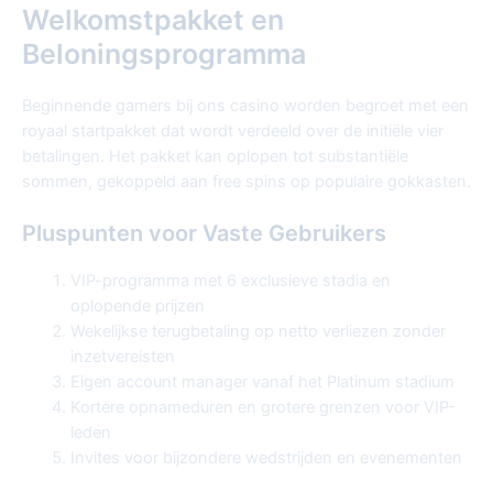
Welkomstpakket en
Beloningsprogramma
Beginnende gamers bij ons casino worden begroet met een
royaal startpakket dat wordt verdeeld over de initiële vier
betalingen. Het pakket kan oplopen tot substantiële
sommen, gekoppeld aan free spins op populaire gokkasten.
Pluspunten voor Vaste Gebruikers
VIP-programma met 6 exclusieve stadia en
oplopende prijzen
Wekelijkse terugbetaling op netto verliezen zonder
inzetvereisten
Eigen account manager vanaf het Platinum stadium
Kortere opnameduren en grotere grenzen voor VIP-
leden
Invites voor bijzondere wedstrijden en evenementen