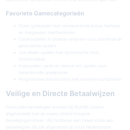
Favoriete Gamecategorieën
Video gokkasten met vernieuwende bonus features
en megaways mechanismen
Casinospellen in diverse varianten voor startende en
gevorderde spelers
Live dealer spellen met dynamische chat-
functionaliteit
Krasspellen cards en directe win spelen voor
razendsnelle speelplezier
Progressieve jackpot slots met enorme hoofdprijzen
Veilige en Directe Betaalwijzen
Financiële handelingen worden bij Skyhills Casino
afgehandeld met de meest strikte hoogste
beveiligingsnormen. Wij faciliteren een breed scala aan
betaalwijzen die zijn afgestemd op onze Nederlandse