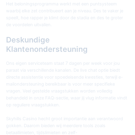
Het beloningsprogramma werkt met een puntsysteem
waarbij elke zet contribueert aan je niveau. Des te vaker je
speelt, hoe rapper je klimt door de stadia en des te groter
de voordelen uitvallen.
Deskundige
Klantenondersteuning
Ons eigen serviceteam staat 7 dagen per week voor jou
paraat via verschillende kanalen. De live chat optie biedt
directe assistentie voor spoedeisende kwesties, terwijl e-
mailondersteuning bereikbaar is voor meer specifieke
vragen. Veel gestelde vraagstukken worden volledig
behandeld in onze FAQ-sectie, waar jij vlug informatie vindt
op reguliere vraagstukken.
Skyhills Casino hecht groot importantie aan verantwoord
gokken. Daarom bieden wij meerdere tools zoals
betaallimieten, tijdslimieten en zelf-