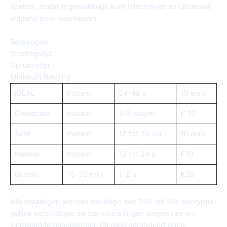
spelers, zodat je gemakkelijk kunt bijschrijven en uitbetalen
volgens jouw voorkeuren.
Betaaloptie
Stortingstijd
Opnametijd
Minimum Betaling
iDEAL
Instant
24-48 u
10 euro
Creditcard
Instant
3-5 dagen
€ 10
Skrill
Instant
12 tot 24 uur
10 euro
Neteller
Instant
12 tot 24 u
€10
Bitcoin
15-30 min
1-2 u
€20
Alle betalingen worden beveiligd met 256-bit SSL encryptie,
gelijke technologie die bankinstellingen toepassen om
klantdata te beschermen. Dit alles garandeert dat je