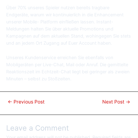
Über 70% unseres Spieler nutzen bereits tragbare
Endgeräte, warum wir kontinuierlich in die Enhancement
unserer Mobile- Platform einfließen lassen. Instant-
Meldungen halten Sie über aktuelle Promotions und
Kampagnen auf dem aktuellen Stand, wohingegen Sie stets
und an jedem Ort Zugang auf Euer Account haben.
Unseres Kundenservice erreichen Sie ebenfalls von
Mobilgeräten per Live-Chat, Mail oder Anruf. Die gemittelte
Reaktionszeit im Echtzeit-Chat liegt bei geringer als zweien
Minuten – selbst zu Stoßzeiten.
←
Previous Post
Next Post
→
Leave a Comment
Your email address will not be published.
Required fields are