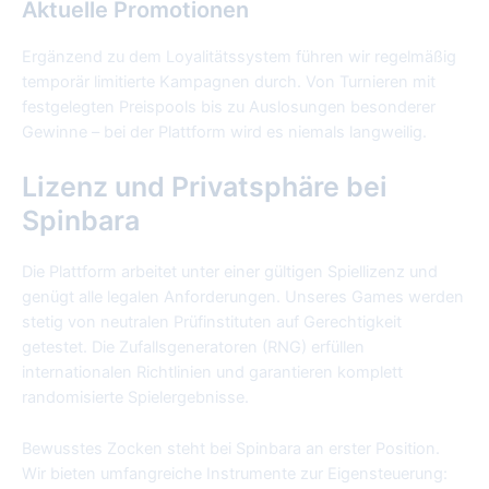
Aktuelle Promotionen
Ergänzend zu dem Loyalitätssystem führen wir regelmäßig
temporär limitierte Kampagnen durch. Von Turnieren mit
festgelegten Preispools bis zu Auslosungen besonderer
Gewinne – bei der Plattform wird es niemals langweilig.
Lizenz und Privatsphäre bei
Spinbara
Die Plattform arbeitet unter einer gültigen Spiellizenz und
genügt alle legalen Anforderungen. Unseres Games werden
stetig von neutralen Prüfinstituten auf Gerechtigkeit
getestet. Die Zufallsgeneratoren (RNG) erfüllen
internationalen Richtlinien und garantieren komplett
randomisierte Spielergebnisse.
Bewusstes Zocken steht bei Spinbara an erster Position.
Wir bieten umfangreiche Instrumente zur Eigensteuerung: