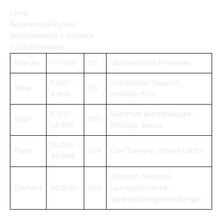
Level
Notwendige Punkte
Wöchentlicher Cashback
Extra Privilegien
Bronze
0 – 999
5%
Wöchentliche Freispiele
1.000 –
Individueller Support,
Silber
7%
4.999
monthly Boni
5.000 –
Raschere Auszahlungen,
Gold
10%
14.999
Birthday-Bonus
15.000 –
Platin
12%
Elite Turniere, höhere Limits
49.999
Account-Manager,
Diamant
50.000+
15%
Luxusgeschenke,
Veranstaltungseinladungen