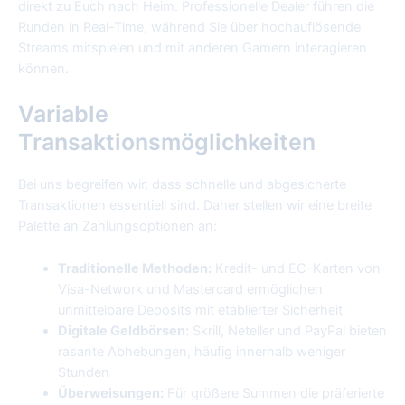
direkt zu Euch nach Heim. Professionelle Dealer führen die
Runden in Real-Time, während Sie über hochauflösende
Streams mitspielen und mit anderen Gamern interagieren
können.
Variable
Transaktionsmöglichkeiten
Bei uns begreifen wir, dass schnelle und abgesicherte
Transaktionen essentiell sind. Daher stellen wir eine breite
Palette an Zahlungsoptionen an:
Traditionelle Methoden:
Kredit- und EC-Karten von
Visa-Network und Mastercard ermöglichen
unmittelbare Deposits mit etablierter Sicherheit
Digitale Geldbörsen:
Skrill, Neteller und PayPal bieten
rasante Abhebungen, häufig innerhalb weniger
Stunden
Überweisungen:
Für größere Summen die präferierte