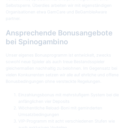
Selbstsperre. Überdies arbeiten wir mit eigenständigen
Organisationen etwa GamCare und BeGambleAware
partner.
Ansprechende Bonusangebote
bei Spinogambino
Unser eigenes Bonusprogramm ist entwickelt, zwecks
sowohl neue Spieler als auch treue Bestandsspieler
gleichermaßen nachhaltig zu belohnen. Im Gegensatz bei
vielen Konkurrenten setzen wir alle auf ehrliche und offene
Bonusbedingungen ohne versteckte Regelungen.
Einzahlungsbonus mit mehrstufigem System bei die
anfänglichen vier Deposits
Wöchentliche Reload-Boni mit geminderten
Umsatzbedingungen
VIP-Programm mit acht verschiedenen Stufen wie
auch exklusiven Vorteilen