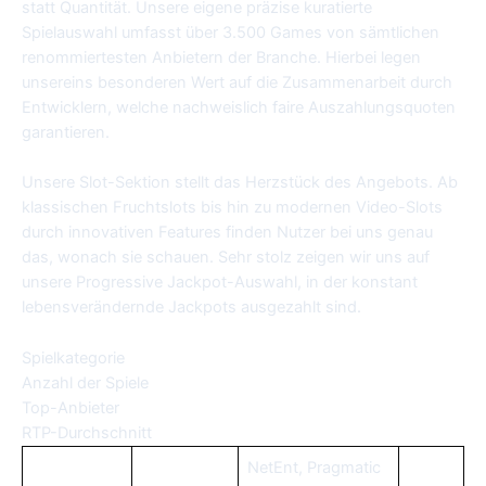
statt Quantität. Unsere eigene präzise kuratierte
Spielauswahl umfasst über 3.500 Games von sämtlichen
renommiertesten Anbietern der Branche. Hierbei legen
unsereins besonderen Wert auf die Zusammenarbeit durch
Entwicklern, welche nachweislich faire Auszahlungsquoten
garantieren.
Unsere Slot-Sektion stellt das Herzstück des Angebots. Ab
klassischen Fruchtslots bis hin zu modernen Video-Slots
durch innovativen Features finden Nutzer bei uns genau
das, wonach sie schauen. Sehr stolz zeigen wir uns auf
unsere Progressive Jackpot-Auswahl, in der konstant
lebensverändernde Jackpots ausgezahlt sind.
Spielkategorie
Anzahl der Spiele
Top-Anbieter
RTP-Durchschnitt
NetEnt, Pragmatic