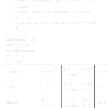
Kryptowährungen inklusive BTC, Ethereum und
Litecoin
Prepaid-Karten z.B. Paysafecard zur anonyme
Zahlungen
Apple Pay Pay und Google Pay-Service für mobile
Transaktionen
Zahlungsmethode
Deposit-Dauer
Auszahlungsdauer
Min-Summe
Gebühren
1-3
10,00
Trustly
Sofort
Keine
Stunden
EUR
Bis 24
10,00
Skrill
Sofort
Null
Stunden
EUR
15-
2 bis 6
20,00
Bitcoin
Keine
Minuten
Stunden
EUR