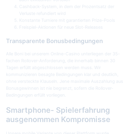
Cashback-System, in dem der Prozentsatz der
Verluste refundiert wird
Konstante Turniere mit garantierten Prize-Pools
Freispiel-Aktionen für neue Slot-Releases
Transparente Bonusbedingungen
Alle Boni bei unserem Online-Casino unterliegen der 35-
fachen Rollover-Anforderung, die innerhalb binnen 30
Tagen erfüllt abgeschlossen werden muss. Wir
kommunizieren besagte Bedingungen klar und deutlich,
ohne versteckte Klauseln. Jene maximale Auszahlung aus
Bonusgewinnen ist nie begrenzt, sofern die Rollover-
Bedingungen erfüllt vorliegen.
Smartphone- Spielerfahrung
ausgenommen Kompromisse
Unsere mobile Variante von dieser Plattform wurde