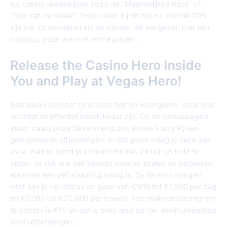
tot casino-wedstrijden zoals de “Maandelijkse Race” of
“Slot van de Week”. Toernooien bij dit casino zonder iDIN
zijn net zo opvallend als de visuals, dik aangezet, met een
knipoog, maar wel met echte prijzen.
Release the Casino Hero Inside
You and Play at Vegas Hero!
Niet alleen doordat ze al deze namen weergeven, maar ook
doordat ze effectief beschikbaar zijn. Op de bonuspagina
staan naast onze dikke vriend ook enkele Harry Potter
geïnspireerde afbeeldingen. In dat geval vraag je deze aan
via e-mail en komt je account binnen 24 uur on hold te
staan. Je zult dus zelf bewust moeten spelen en bedenken
wanneer een zelfuitsluiting nodig is. De limieten hangen
vast aan je vip-status en gaan van €500 tot €1.500 per dag
en €7.000 tot €20.000 per maand. Het minimumbedrag om
te storten is €10 en dat is even laag als het minimumbedrag
voor uitbetalingen.