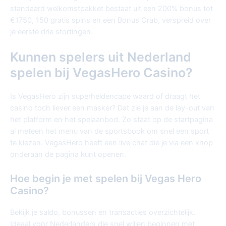
standaard welkomstpakket bestaat uit een 200% bonus tot
€1750, 150 gratis spins en een Bonus Crab, verspreid over
je eerste drie stortingen.
Kunnen spelers uit Nederland
spelen bij VegasHero Casino?
Is VegasHero zijn superheldencape waard of draagt het
casino toch liever een masker? Dat zie je aan de lay-out van
het platform en het spelaanbod. Zo staat op de startpagina
al meteen het menu van de sportsbook om snel een sport
te kiezen. VegasHero heeft een live chat die je via een knop
onderaan de pagina kunt openen.
Hoe begin je met spelen bij Vegas Hero
Casino?
Bekijk je saldo, bonussen en transacties overzichtelijk.
Ideaal voor Nederlanders die snel willen beginnen met