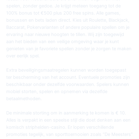
spelen, zonder gedoe. Je krijgt meteen toegang tot de
100% bonus tot €500 plus 200 free spins. Alle games,
bonussen en bets laden direct. Kies uit Roulette, Blackjack,
Baccarat, Pokervarianten of andere populaire spellen om je
ervaring naar nieuwe hoogten te tillen. Wij zijn toegewijd
aan het bieden van een veilige omgeving waar je kunt
genieten van je favoriete spellen zonder je zorgen te maken
over eerlijk spel.
Extra beveiligingsmaatregelen kunnen worden toegepast
ter bescherming van het account. Eventuele promoties zijn
beschikbaar onder dezelfde voorwaarden. Spelers kunnen
mobiel storten, spelen en opnemen via dezelfde
betaalmethoden.
De minimale storting om in aanmerking te komen is € 10.
Alles is verpakt in een speelse stijl die doet denken aan een
komisch striphelden-casino. Er lopen verschillende
promoties tegelijk, van sporttoernooien zoals “De Meesters”