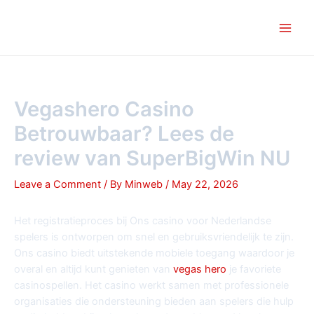
Skip
Post
Main
to
navigation
Men
content
Vegashero Casino
Betrouwbaar? Lees de
review van SuperBigWin NU
Leave a Comment
/ By
Minweb
/
May 22, 2026
Het registratieproces bij Ons casino voor Nederlandse
spelers is ontworpen om snel en gebruiksvriendelijk te zijn.
Ons casino biedt uitstekende mobiele toegang waardoor je
overal en altijd kunt genieten van
vegas hero
je favoriete
casinospellen. Het casino werkt samen met professionele
organisaties die ondersteuning bieden aan spelers die hulp