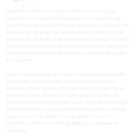
VegasHero heeft een modern platform met een groot
spelaanbod en meerdere betaalopties. Is VegasHero zijn
superheldencape waard of draagt het casino toch liever een
masker? Dat zie je aan de lay-out van het platform en het
spelaanbod. Zo staat op de startpagina al meteen het menu
van de sportsbook om snel een sport te kiezen. VegasHero
heeft een live chat die je via een knop onderaan de pagina
kunt openen.
Vegas Hero is namelijk een NetEnt casino wat wil zeggen
dat je alleen de spellen van deze provider tegenkomt.
Daarnaast zijn er nog eens 50 free spins om Glow, Dazzle
Me, Neon Staxx, Stickers of Sparks gratis te spelen. De
welkomstbonus bij Vegas Hero is een fors pakket. De MGA
licentie en strikte compliance met internationale standards
zorgen ervoor dat spelers kunnen genieten van hun
favoriete spellen in een volledig veilige en gereguleerde
omgeving.