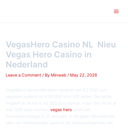
Skip
Post
Main
to
navigation
Men
content
VegasHero Casino NL ️ Nieu
Vegas Hero Casino in
Nederland
Leave a Comment
/ By
Minweb
/
May 22, 2026
Dagelijkse opnamelimieten variëren van €2.500 voor
reguliere spelers tot €50.000 voor VIP-leden. De derde
bogeeft je de kans op 300 euro bonus, maar dan moet je
wel 1200 euro storten,
vegas hero
want het
bonuspercentage is 25 procent. Ik wil geen advertenties
zien van Nederlandse casino’s De betrouwbaarheid van