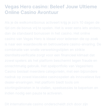
Vegas Hero casino: Beleef Jouw Ultieme
Online Casino Avontuur
Als je de welkomstbonus activeert krijg je zo’n 10 dagen de
tijd om de bonus vrij te spelen. Het is weer eens iets anders,
dan de standaard bonussen in het casino. Het online
casino van Vegas Hero is ideaal voor iedereen die op zoek
is naar een waardevolle en betrouwbare casino-ervaring. De
combinatie van snelle verwerkingstijden en strikte
identiteitsverificatie zorgt voor een financieel klimaat dat
zowel spelers als het platform beschermt tegen fraude en
onrechtmatig gebruik. Het spelportfolio van VegasHero
Casino beslaat meerdere categorieën, met een bijzondere
nadruk op zowel klassieke casinospelen als innovatieve live
dealer-ervaringen. Het platform biedt tools om
stortingslimieten in te stellen, speelsessies te beperken en
indien nodig een pauze te activeren.
Dit internationale casino onderscheidt zich door zijn