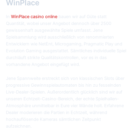
WinPlace
In
WinPlace casino online
bauen wir auf Güte statt
Quantität, wobei unser Angebot dennoch über 2500
gewissenhaft ausgewählte Spiele umfasst. Jene
Spielsammlung wird ausschließlich von renommierten
Entwicklern wie NetEnt, Microgaming, Pragmatic Play und
Evolution Gaming ausgestattet. Sämtliches individuelle Spiel
durchläuft strikte Qualitätskontrollen, vor es in das
vorhandene Angebot eingefügt wird.
Jene Spannweite erstreckt sich von klassischen Slots über
progressive Gewinnspielautomaten bis hin zu fesselnden
Live-Dealer-Spielen. Außerordentlich glücklich sind wir auf
unseren Echtzeit-Casino-Bereich, der echte Spielhallen-
Atmosphäre unmittelbar in Eure vier Wände holt. Erfahrene
Dealer moderieren die Partien in Echtzeit, während
hochauflösende Kameras sämtlichen Zeitpunkt
aufzeichnen.