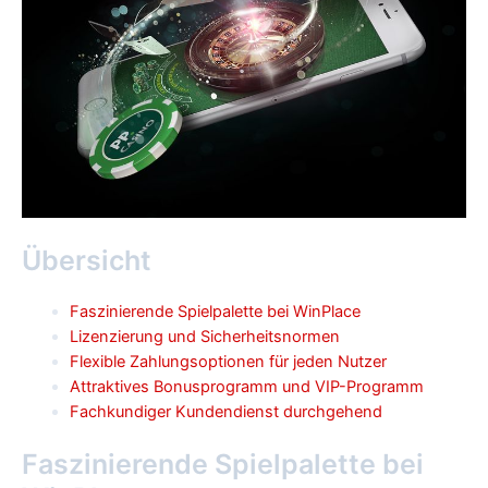
Übersicht
Faszinierende Spielpalette bei WinPlace
Lizenzierung und Sicherheitsnormen
Flexible Zahlungsoptionen für jeden Nutzer
Attraktives Bonusprogramm und VIP-Programm
Fachkundiger Kundendienst durchgehend
Faszinierende Spielpalette bei