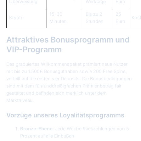
Überweisung
Werktage
Euro
15-30
Bis zu 2
25
Krypto
Kost
Minuten
Stunden
Euro
Attraktives Bonusprogramm und
VIP-Programm
Das graduiertes Willkommenspaket prämiert neue Nutzer
mit bis zu 1.500€ Bonusguthaben sowie 200 Free Spins,
verteilt auf die ersten vier Deposits. Die Bonusbedingungen
sind mit dem fünfunddreißigfachen Prämienbetrag fair
gestaltet und befinden sich merklich unter dem
Marktniveau.
Vorzüge unseres Loyalitätsprogramms
Bronze-Ebene:
Jede Woche Rückzahlungen von 5
Prozent auf alle Einbußen