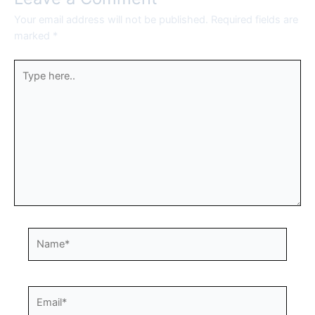
Your email address will not be published.
Required fields are
marked
*
Type
here..
Name*
Email*