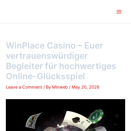
Skip
Post
Main
to
navigation
Men
content
WinPlace Casino – Euer
vertrauenswürdiger
Begleiter für hochwertiges
Online-Glücksspiel
Leave a Comment
/ By
Minweb
/
May 20, 2026